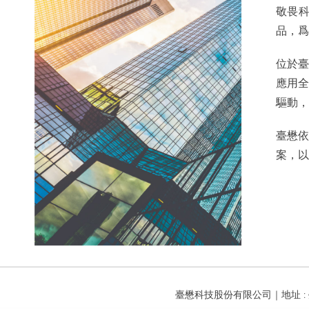
敬畏科
品，爲
位於臺
應用全
驅動，
臺懋
案，以
臺懋科技股份有限公司｜地址 : 臺