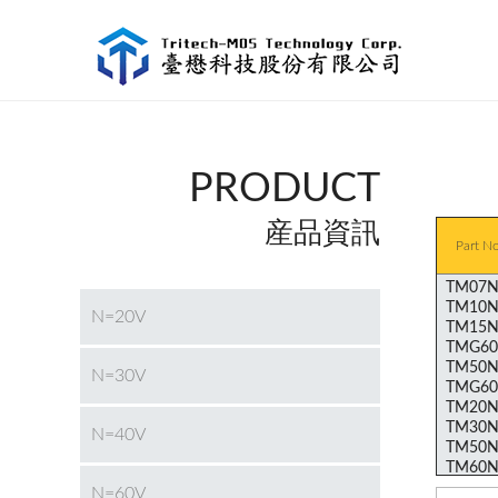
PRODUCT
産品資訊
Part N
N=20V
N=30V
N=40V
N=60V