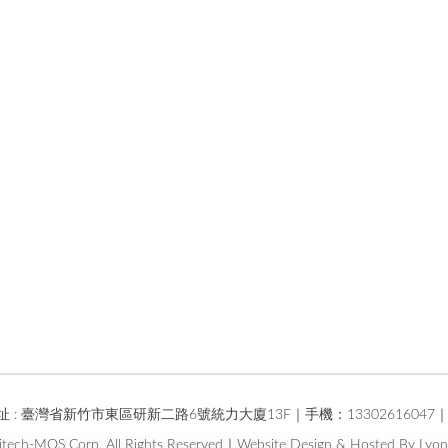
 臺灣省新竹市東區研新二路6號統力大廈13F｜手機：13302616047｜郵箱：t
itech-MOS Corp. All Rights Reserved｜Website Design & Hosted By Lyons 