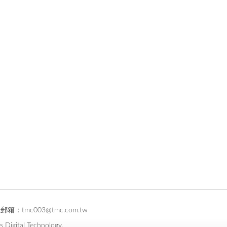
mc003@tmc.com.tw
Digital Technology.