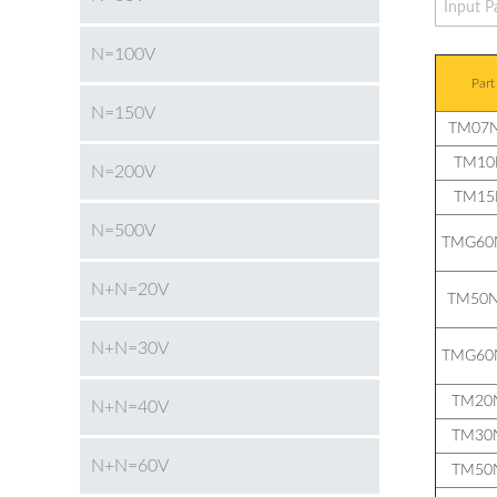
N=100V
Part
N=150V
TM07
TM10
N=200V
TM15
N=500V
TMG60
N+N=20V
TM50
N+N=30V
TMG60
TM20
N+N=40V
TM30
N+N=60V
TM50