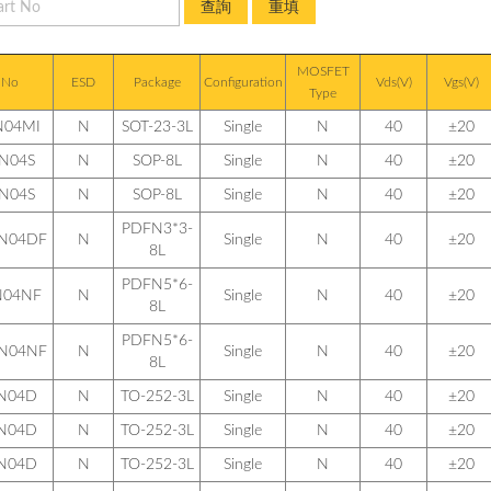
MOSFET
 No
ESD
Package
Configuration
Vds(V)
Vgs(V)
Type
N04MI
N
SOT-23-3L
Single
N
40
±20
N04S
N
SOP-8L
Single
N
40
±20
N04S
N
SOP-8L
Single
N
40
±20
PDFN3*3-
N04DF
N
Single
N
40
±20
8L
PDFN5*6-
N04NF
N
Single
N
40
±20
8L
PDFN5*6-
N04NF
N
Single
N
40
±20
8L
N04D
N
TO-252-3L
Single
N
40
±20
N04D
N
TO-252-3L
Single
N
40
±20
N04D
N
TO-252-3L
Single
N
40
±20