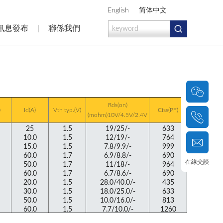
|
English
简体中文
訊息發布
|
聯係我們
|
Rds(on)
)
Id(A)
Vth typ.(V)
Ciss(PF)
(mohm)10V/4.5V/2.4V
在線交談